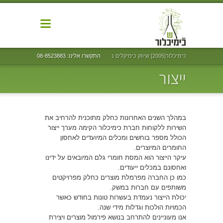
כימיכלור[2005] שיווק כימיקלים בע"מ
התקשרו אלינו: 08-8523883
ייצור
במהלך השנים האחרונות כחלק מתוכנית להרחיב את
השירות ללקוחות חברת כימיכלור הקימה מערך ייצור
הכולל מספר בוחשים ומכלים המיועדים לאחסון
החומרים המיוצרים.
עיקר הייצור הוא המסת חומרי גלם המיובאים על ידינו
ואחסונם במכלים ייעודים.
כמו כן החברה מפרמלת מוצרים כחלק מפרויקטים
משותפים עם חברות במשק.
יכולת הייצור נעמדת בעשרות טונות בחודש כאשר
הכמויות הולכות וגדלות מידי שנה.
אנו מעוניינים להתרחב בנושא פירמול מוצרים ויצירת