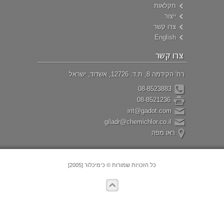
חקלאות
ייצור
צרו קשר
English
צרו קשר
רח' הקידמה 8, ת.ד. 12726, אשדוד, ישראל
08-8523883
08-8521236
irit@gadot.com
giladr@chemichlor.co.il
ראו מפה
כל הזכויות שמורות © כימיכלור [2005]
